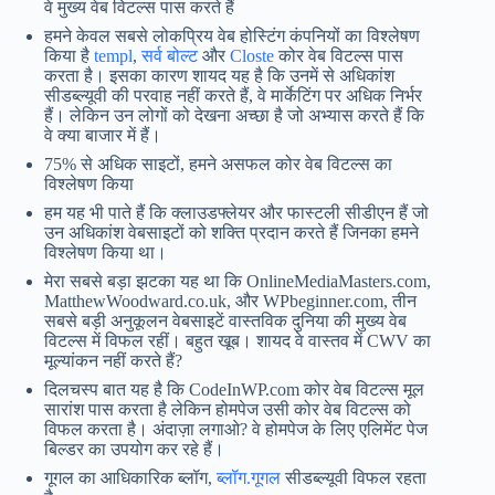
वे मुख्य वेब विटल्स पास करते हैं
हमने केवल सबसे लोकप्रिय वेब होस्टिंग कंपनियों का विश्लेषण
किया है
templ
,
सर्व बोल्ट
और
Closte
कोर वेब विटल्स पास
करता है। इसका कारण शायद यह है कि उनमें से अधिकांश
सीडब्ल्यूवी की परवाह नहीं करते हैं, वे मार्केटिंग पर अधिक निर्भर
हैं। लेकिन उन लोगों को देखना अच्छा है जो अभ्यास करते हैं कि
वे क्या बाजार में हैं।
75% से अधिक साइटों, हमने असफल कोर वेब विटल्स का
विश्लेषण किया
हम यह भी पाते हैं कि क्लाउडफ्लेयर और फास्टली सीडीएन हैं जो
उन अधिकांश वेबसाइटों को शक्ति प्रदान करते हैं जिनका हमने
विश्लेषण किया था।
मेरा सबसे बड़ा झटका यह था कि OnlineMediaMasters.com,
MatthewWoodward.co.uk, और WPbeginner.com, तीन
सबसे बड़ी अनुकूलन वेबसाइटें वास्तविक दुनिया की मुख्य वेब
विटल्स में विफल रहीं। बहुत खूब। शायद वे वास्तव में CWV का
मूल्यांकन नहीं करते हैं?
दिलचस्प बात यह है कि CodeInWP.com कोर वेब विटल्स मूल
सारांश पास करता है लेकिन होमपेज उसी कोर वेब विटल्स को
विफल करता है। अंदाज़ा लगाओ? वे होमपेज के लिए एलिमेंट पेज
बिल्डर का उपयोग कर रहे हैं।
गूगल का आधिकारिक ब्लॉग,
ब्लॉग.गूगल
सीडब्ल्यूवी विफल रहता