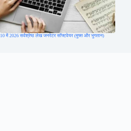
10 में 2026 सर्वश्रेष्ठ लेख जनरेटर सॉफ्टवेयर (मुफ्त और भुगतान)