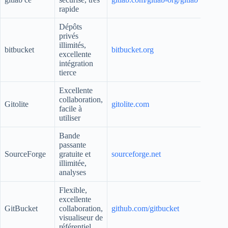
rapide
Dépôts
privés
illimités,
bitbucket
bitbucket.org
excellente
intégration
tierce
Excellente
collaboration,
Gitolite
gitolite.com
facile à
utiliser
Bande
passante
SourceForge
gratuite et
sourceforge.net
illimitée,
analyses
Flexible,
excellente
GitBucket
collaboration,
github.com/gitbucket
visualiseur de
référentiel