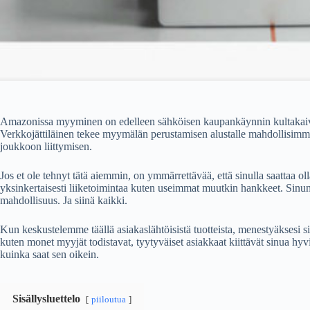
Amazonissa myyminen on edelleen sähköisen kaupankäynnin kultakaivos 
Verkkojättiläinen tekee myymälän perustamisen alustalle mahdollisim
joukkoon liittymisen.
Jos et ole tehnyt tätä aiemmin, on ymmärrettävää, että sinulla saattaa o
yksinkertaisesti liiketoimintaa kuten useimmat muutkin hankkeet. Sinun 
mahdollisuus. Ja siinä kaikki.
Kun keskustelemme täällä asiakaslähtöisistä tuotteista, menestyäksesi si
kuten monet myyjät todistavat, tyytyväiset asiakkaat kiittävät sinua hyv
kuinka saat sen oikein.
Sisällysluettelo
piiloutua