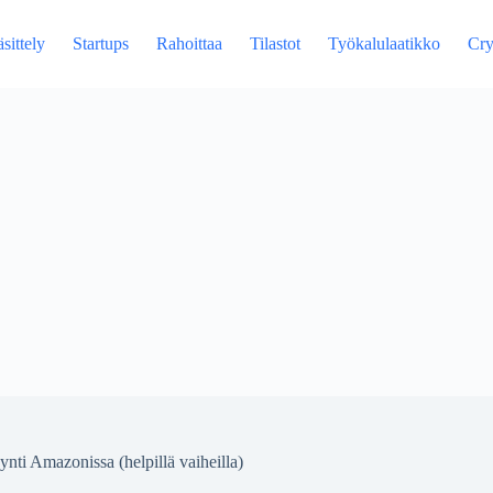
sittely
Startups
Rahoittaa
Tilastot
Työkalulaatikko
Cry
nti Amazonissa (helpillä vaiheilla)