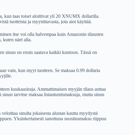
a, kun taas toiset aloittivat yli 20 XNUMX dollarilla.
tä tuotteista ja myyntitavasta, jota aiot käyttää.
täminen itse voi olla halvempaa kuin Amazonin tilausten
 kuten näet alla.
ten sinun on ensin saatava kaikki kuntoon. Tässä on
aan vain, kun myyt tuotteen. Se maksaa 0.99 dollaria
yjille.
uotteen kuukausiraja. Ammattimaisen myyjän tilaus auttaa
ä sinun tarvitse maksaa listautumismaksuja, mutta sinun
veloittaa sinulta jokaisesta alustan kautta myydystä
iippuen. Yksinkertaisesti sanottuna suositusmaksu riippuu