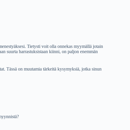
menestyäksesi. Tietysti voit olla onnekas myymällä jotain
amaan suurta harrastuksistaan ​​kiinni, on paljon enemmän
tat. Tässä on muutamia tärkeitä kysymyksiä, jotka sinun
 myynnistä?