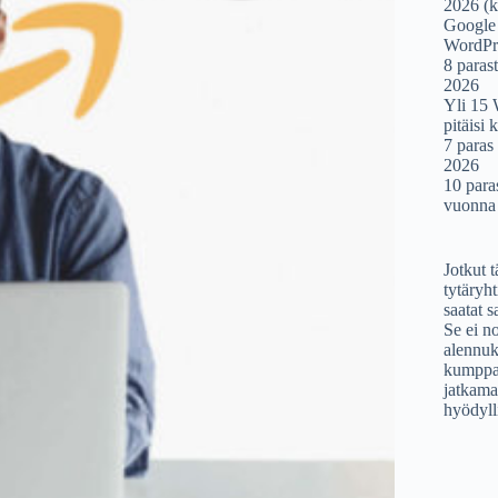
2026 (k
Google
WordPre
8 paras
2026
Yli 15 
pitäisi 
7 para
2026
10 para
vuonna
Jotkut t
tytäryht
saatat 
Se ei no
alennuk
kumppan
jatkama
hyödylli