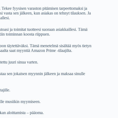
. Tekee fyysisen varaston pitämisen tarpeettomaksi ja
asi vasta sen jälkeen, kun asiakas on tehnyt tilauksen. Ja
llesi.
oasi ja toimitat tuotteesi suoraan asiakkaillesi. Tämä
iin toiminnan koosta riippuen.
on täytettäväksi. Tämä menetelmä sisältää myös tietyn
aalta saat myyntiä Amazon Prime -tilaajilta.
ettu juuri sinua varten.
taa sen jokaisen myynnin jälkeen ja maksaa sinulle
ajille.
lle musiikin myymiseen.
tkan aloittamista – pääoma.