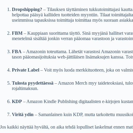
Dropshipping?
– Tilauksen täyttäminen tukkutoimittajasi kautta
helpottaa pääsyä kalliiden tuotteiden myyntiin. Tilaat toimittajalt
useimmissa tapauksissa toimittaja toimittaa myös suoraan asiakkaa
FBM
– Kauppiaan suorittama täyttö. Sinä myyjänä hallitset varast
menetelmä sisältää jonkin verran pääomaa varastoon ja varastoint
FBA
– Amazonin toteuttama. Lähetät varastosi Amazonin varasto
tason pääomasijoituksia web-jättiläisen lisämaksujen kanssa. Tois
Private Label
– Voit myös luoda merkkituotteen, joka on valmist
Tulosta pyydettäessä
– Amazon Merch myy taideteoksiasi, tulos
rojaltimaksun.
KDP
– Amazon Kindle Publishing digitaalisten e-kirjojen kustant
Viritä ydin
– Samanlainen kuin KDP, mutta tarkoitettu muusikoi
Jos kaikki näyttää hyvältä, on aika tehdä lopulliset laskelmat ennen ma