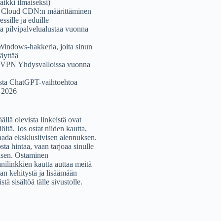
aikki ilmaiseksi)
 Cloud CDN:n määrittäminen
ssille ja eduille
ta pilvipalvelualustaa vuonna
Windows-hakkeria, joita sinun
käyttää
s VPN Yhdysvalloissa vuonna
sta ChatGPT-vaihtoehtoa
 2026
äällä olevista linkeistä ovat
iöitä. Jos ostat niiden kautta,
saada eksklusiivisen alennuksen.
sta hintaa, vaan tarjoaa sinulle
sen. Ostaminen
ilinkkien kautta auttaa meitä
an kehitystä ja lisäämään
stä sisältöä tälle sivustolle.