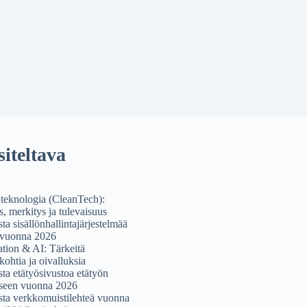
iteltava
teknologia (CleanTech):
s, merkitys ja tulevaisuus
ta sisällönhallintajärjestelmää
vuonna 2026
ation & AI: Tärkeitä
kohtia ja oivalluksia
sta etätyösivustoa etätyön
iseen vuonna 2026
sta verkkomuistilehteä vuonna