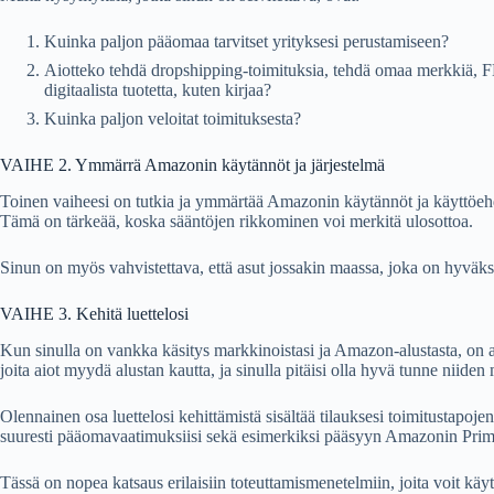
Kuinka paljon pääomaa tarvitset yrityksesi perustamiseen?
Aiotteko tehdä dropshipping-toimituksia, tehdä omaa merkkiä, FB
digitaalista tuotetta, kuten kirjaa?
Kuinka paljon veloitat toimituksesta?
VAIHE 2. Ymmärrä Amazonin käytännöt ja järjestelmä
Toinen vaiheesi on tutkia ja ymmärtää Amazonin käytännöt ja käyttöeh
Tämä on tärkeää, koska sääntöjen rikkominen voi merkitä ulosottoa.
Sinun on myös vahvistettava, että asut jossakin maassa, joka on hyväks
VAIHE 3. Kehitä luettelosi
Kun sinulla on vankka käsitys markkinoistasi ja Amazon-alustasta, on aik
joita aiot myydä alustan kautta, ja sinulla pitäisi olla hyvä tunne niide
Olennainen osa luettelosi kehittämistä sisältää tilauksesi toimitustapoj
suuresti pääomavaatimuksiisi sekä esimerkiksi pääsyyn Amazonin Prime
Tässä on nopea katsaus erilaisiin toteuttamismenetelmiin, joita voit käyt