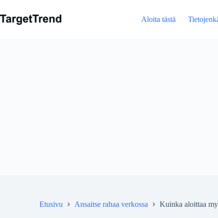
Hyppää
sisältöön
Aloita tästä
Tietojenkä
Etusivu
Ansaitse rahaa verkossa
Kuinka aloittaa myy