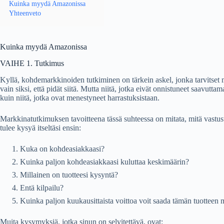
Kuinka myydä Amazonissa
Yhteenveto
Kuinka myydä Amazonissa
VAIHE 1. Tutkimus
Kyllä, kohdemarkkinoiden tutkiminen on tärkein askel, jonka tarvitset 
vain siksi, että pidät siitä. Mutta niitä, jotka eivät onnistuneet saavutt
kuin niitä, jotka ovat menestyneet harrastuksistaan.
Markkinatutkimuksen tavoitteena tässä suhteessa on mitata, mitä vastus
tulee kysyä itseltäsi ensin:
Kuka on kohdeasiakkaasi?
Kuinka paljon kohdeasiakkaasi kuluttaa keskimäärin?
Millainen on tuotteesi kysyntä?
Entä kilpailu?
Kuinka paljon kuukausittaista voittoa voit saada tämän tuotteen
Muita kysymyksiä, jotka sinun on selvitettävä, ovat: