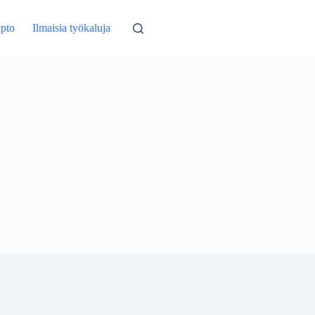
pto
Ilmaisia ​​työkaluja