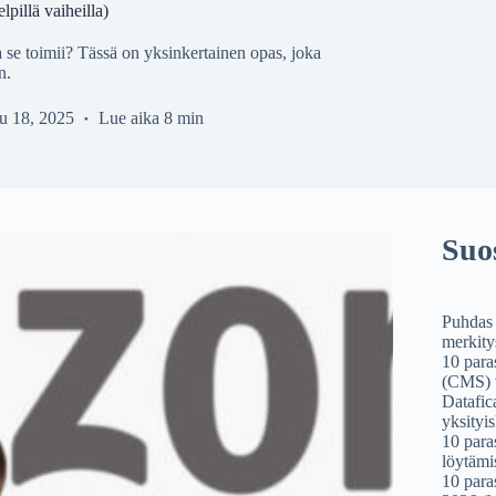
pillä vaiheilla)
se toimii? Tässä on yksinkertainen opas, joka
n.
u 18, 2025
Lue aika
8 min
Suos
Puhdas 
merkity
10 paras
(CMS) 
Datafic
yksityis
10 para
löytäm
10 para