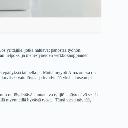
yrittäjille, jotka haluavat panostaa työhön.
man helpoksi ja menestyneiden verkkokauppiaiden
lla epäilyksiä tai pelkoja. Mutta myynti Amazonissa on
tarvitsee vain löytää ja hyödyntää yksi tai useampi
nun on löydettävä kannattava tyhjiö ja täytettävä se. Ja
illä myynneillä hyvästä työstä. Tämä viesti näyttää,