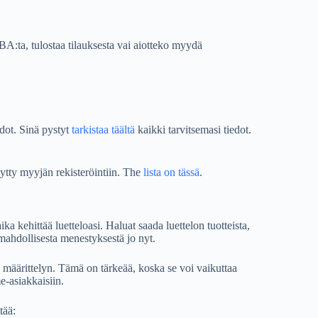
A:ta, tulostaa tilauksesta vai aiotteko myydä
dot. Sinä pystyt
tarkistaa täältä
kaikki tarvitsemasi tiedot.
ytty myyjän rekisteröintiin. The
lista on tässä
.
a kehittää luetteloasi. Haluat saada luettelon tuotteista,
n mahdollisesta menestyksestä jo nyt.
en määrittelyn. Tämä on tärkeää, koska se voi vaikuttaa
-asiakkaisiin.
tää: