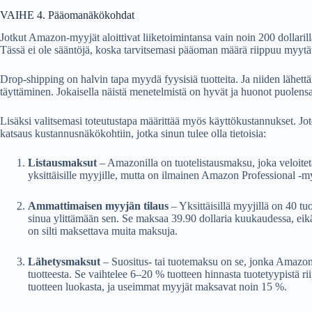
VAIHE 4. Pääomanäkökohdat
Jotkut Amazon-myyjät aloittivat liiketoimintansa vain noin 200 dollarill
Tässä ei ole sääntöjä, koska tarvitsemasi pääoman määrä riippuu myytävis
Drop-shipping on halvin tapa myydä fyysisiä tuotteita. Ja niiden lähet
täyttäminen. Jokaisella näistä menetelmistä on hyvät ja huonot puolensa,
Lisäksi valitsemasi toteutustapa määrittää myös käyttökustannukset. Jo
katsaus kustannusnäkökohtiin, jotka sinun tulee olla tietoisia:
Listausmaksut
– Amazonilla on tuotelistausmaksu, joka veloitet
yksittäisille myyjille, mutta on ilmainen Amazon Professional -my
Ammattimaisen myyjän tilaus
– Yksittäisillä myyjillä on 40 t
sinua ylittämään sen. Se maksaa 39.90 dollaria kuukaudessa, eik
on silti maksettava muita maksuja.
Lähetysmaksut
– Suositus- tai tuotemaksu on se, jonka Amazon 
tuotteesta. Se vaihtelee 6–20 % tuotteen hinnasta tuotetyypistä r
tuotteen luokasta, ja useimmat myyjät maksavat noin 15 %.