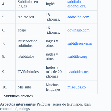
Subtitulos en
subtitulos-
4.
Inglés
ingles
espanol.org
18
5.
Adicto7ed
addic7ed.com
idiomas,
16
6.
abajo
downsub.com
idiomas,
Buscador de
ingles y
7.
subtitleseeker.in
subtítulos
otros
ingles y
8.
iSubtítulos
isubtitles.org
otros
Inglés y
9.
TVSubtítulos
más de 20
tvsubtitles.net
idiomas
Muchos
10.
Mis subs
mis-subs.co
lenguajes
1. Subtítulos abiertos
Aspectos interesantes
Películas, series de televisión, gran
comunidad, ratings