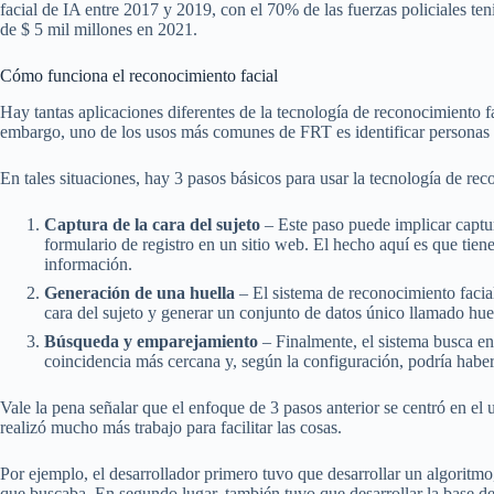
facial de IA entre 2017 y 2019, con el 70% de las fuerzas policiales t
de $ 5 mil millones en 2021.
Cómo funciona el reconocimiento facial
Hay tantas aplicaciones diferentes de la tecnología de reconocimiento fa
embargo, uno de los usos más comunes de FRT es identificar personas 
En tales situaciones, hay 3 pasos básicos para usar la tecnología de rec
Captura de la cara del sujeto
– Este paso puede implicar capt
formulario de registro en un sitio web. El hecho aquí es que tie
información.
Generación de una huella
– El sistema de reconocimiento facial
cara del sujeto y generar un conjunto de datos único llamado huel
Búsqueda y emparejamiento
– Finalmente, el sistema busca en 
coincidencia más cercana y, según la configuración, podría haber
Vale la pena señalar que el enfoque de 3 pasos anterior se centró en el 
realizó mucho más trabajo para facilitar las cosas.
Por ejemplo, el desarrollador primero tuvo que desarrollar un algoritmo
que buscaba. En segundo lugar, también tuvo que desarrollar la base d