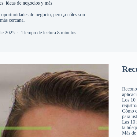
es, ideas de negocios y más
y oportunidades de negocio, pero ¿cuáles son
 más cercana.
 de 2025
Tiempo de lectura
8 minutos
Rec
Reconoc
aplicac
Los 10 
registro
Cómo cr
para us
Las 10 
la búsq
Más de 