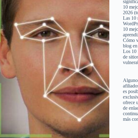
signifi
10 mejo
2026 (t
Las 10 
WordPr
10 mejo
aprendi
Cómo ve
blog en
Los 10 
de siti
vulnera
Algunos
afiliado
es posi
exclusiv
ofrece 
de enla
continu
más cont