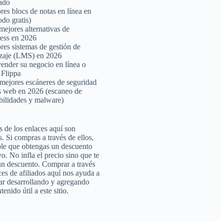
cado
res blocs de notas en línea en
odo gratis)
mejores alternativas de
ess en 2026
res sistemas de gestión de
zaje (LMS) en 2026
nder su negocio en línea o
 Flippa
mejores escáneres de seguridad
os web en 2026 (escaneo de
bilidades y malware)
 de los enlaces aquí son
s. Si compras a través de ellos,
ble que obtengas un descuento
o. No infla el precio sino que te
un descuento. Comprar a través
ces de afiliados aquí nos ayuda a
ar desarrollando y agregando
enido útil a este sitio.