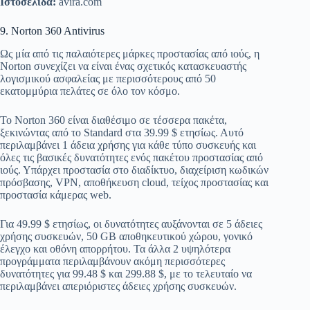
Ιστοσελίδα:
avira.com
9. Norton 360 Antivirus
Ως μία από τις παλαιότερες μάρκες προστασίας από ιούς, η
Norton συνεχίζει να είναι ένας σχετικός κατασκευαστής
λογισμικού ασφαλείας με περισσότερους από 50
εκατομμύρια πελάτες σε όλο τον κόσμο.
Το Norton 360 είναι διαθέσιμο σε τέσσερα πακέτα,
ξεκινώντας από το Standard στα 39.99 $ ετησίως. Αυτό
περιλαμβάνει 1 άδεια χρήσης για κάθε τύπο συσκευής και
όλες τις βασικές δυνατότητες ενός πακέτου προστασίας από
ιούς. Υπάρχει προστασία στο διαδίκτυο, διαχείριση κωδικών
πρόσβασης, VPN, αποθήκευση cloud, τείχος προστασίας και
προστασία κάμερας web.
Για 49.99 $ ετησίως, οι δυνατότητες αυξάνονται σε 5 άδειες
χρήσης συσκευών, 50 GB αποθηκευτικού χώρου, γονικό
έλεγχο και οθόνη απορρήτου. Τα άλλα 2 υψηλότερα
προγράμματα περιλαμβάνουν ακόμη περισσότερες
δυνατότητες για 99.48 $ και 299.88 $, με το τελευταίο να
περιλαμβάνει απεριόριστες άδειες χρήσης συσκευών.