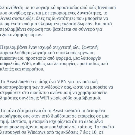
Σε αντίθεση με το λογισμικό προστασίας από ιούς freemium
που συνήθως έρχεται με περιορισμένες δυνατότητες, το
Avast συσκευάζει όλες τις δυνατότητες που μπορείτε να
περιμένετε από μια πληρωμένη έκδοση δωρεάν. Και αυτό
περιλαμβάνει σάρωση που βασίζεται σε σύννεφο για
εξοικονόμηση πόρων.
Περιλαμβάνει έναν ισχυρό ανιχνευτή ιών, ζωντανή
παρακολούθηση λογισμικού υποκλοπής spyware,
ransomware, προστασία από ψάρεμα, μια λειτουργία
ασφαλείας WiFi, καθώς και λειτουργίες προστασίας από
κλοπές και απορρήτου.
Το Avast διαθέτει επίσης ένα VPN για την ασφαλή
κρυπτογράφηση των συνδέσεών σας, ώστε να μπορείτε να
σερφάρετε στο διαδίκτυο ανώνυμα ή να χρησιμοποιείτε
δημόσιες συνδέσεις WiFi χωρίς φόβο συμβιβασμού.
Το μόνο ζήτημα είναι ότι η Avast καθιστά τα δεδομένα
περιήγησής σας στον ιστό διαθέσιμα σε εταιρείες σε μια
τιμή. Ωστόσο, η εταιρεία ισχυρίζεται ότι τα δεδομένα
αποπροσδιορίζονται πριν πουληθούν σε τρίτους. Το πακέτο
λειτουργεί σε Windows από τις εκδόσεις 7 έως 10, σε