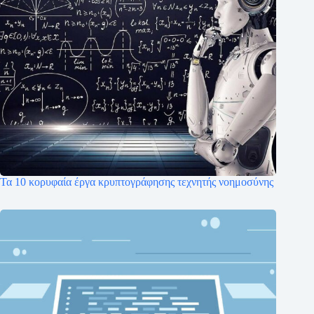
Τα 10 κορυφαία έργα κρυπτογράφησης τεχνητής νοημοσύνης