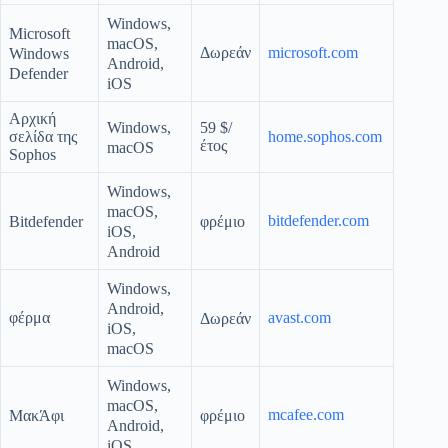
Windows,
Microsoft
macOS,
Δωρεάν
microsoft.com
Windows
Android,
Defender
iOS
Αρχική
Windows,
59 $/
σελίδα της
home.sophos.com
έτος
macOS
Sophos
Windows,
macOS,
bitdefender.com
Bitdefender
φρέμιο
iOS,
Android
Windows,
Android,
φέρμα
avast.com
Δωρεάν
iOS,
macOS
Windows,
macOS,
mcafee.com
ΜακΆφι
φρέμιο
Android,
iOS