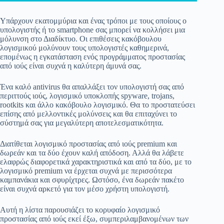
Υπάρχουν εκατομμύρια και ένας τρόποι με τους οποίους ο
υπολογιστής ή το smartphone σας μπορεί να κολλήσει μια
μόλυνση στο Διαδίκτυο. Οι επιθέσεις κακόβουλου
λογισμικού μολύνουν τους υπολογιστές καθημερινά,
επομένως η εγκατάσταση ενός προγράμματος προστασίας
από ιούς είναι συχνά η καλύτερη άμυνά σας.
Ένα καλό antivirus θα απαλλάξει τον υπολογιστή σας από
περιττούς ιούς, λογισμικό υποκλοπής spyware, trojans,
rootkits και άλλο κακόβουλο λογισμικό. Θα το προστατεύσει
επίσης από μελλοντικές μολύνσεις και θα επιταχύνει το
σύστημά σας για μεγαλύτερη αποτελεσματικότητα.
Διατίθεται λογισμικό προστασίας από ιούς premium και
δωρεάν και τα δύο έχουν καλή απόδοση. Αλλά θα λάβετε
ελαφρώς διαφορετικά χαρακτηριστικά και από τα δύο, με το
λογισμικό premium να έρχεται συχνά με περισσότερα
καμπανάκια και σφυρίχτρες. Ωστόσο, ένα δωρεάν πακέτο
είναι συχνά αρκετό για τον μέσο χρήστη υπολογιστή.
Αυτή η λίστα παρουσιάζει το κορυφαίο λογισμικό
προστασίας από ιούς εκεί έξω, συμπεριλαμβανομένων των