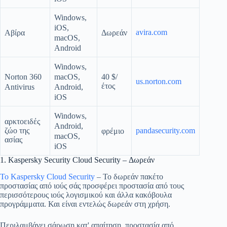
Windows,
iOS,
avira.com
Αβίρα
Δωρεάν
macOS,
Android
Windows,
macOS,
Norton 360
40 $/
us.norton.com
έτος
Android,
Antivirus
iOS
Windows,
αρκτοειδές
Android,
ζώο της
pandasecurity.com
φρέμιο
macOS,
ασίας
iOS
1. Kaspersky Security Cloud Security – Δωρεάν
Το Kaspersky Cloud Security
– Το δωρεάν πακέτο
προστασίας από ιούς σάς προσφέρει προστασία από τους
περισσότερους ιούς λογισμικού και άλλα κακόβουλα
προγράμματα. Και είναι εντελώς δωρεάν στη χρήση.
Περιλαμβάνει σάρωση κατ' απαίτηση, προστασία από