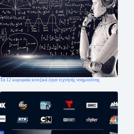
Τα 12 κορυφαία κινεζικά έργα τεχνητής νοημοσύνης