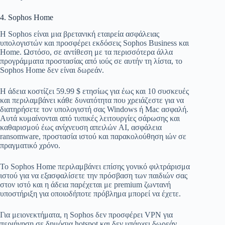
4. Sophos Home
Η Sophos είναι μια βρετανική εταιρεία ασφάλειας
υπολογιστών και προσφέρει εκδόσεις Sophos Business και
Home. Ωστόσο, σε αντίθεση με τα περισσότερα άλλα
προγράμματα προστασίας από ιούς σε αυτήν τη λίστα, το
Sophos Home δεν είναι δωρεάν.
Η άδεια κοστίζει 59.99 $ ετησίως για έως και 10 συσκευές
και περιλαμβάνει κάθε δυνατότητα που χρειάζεστε για να
διατηρήσετε τον υπολογιστή σας Windows ή Mac ασφαλή.
Αυτά κυμαίνονται από τυπικές λειτουργίες σάρωσης και
καθαρισμού έως ανίχνευση απειλών AI, ασφάλεια
ransomware, προστασία ιστού και παρακολούθηση ιών σε
πραγματικό χρόνο.
Το Sophos Home περιλαμβάνει επίσης γονικό φιλτράρισμα
ιστού για να εξασφαλίσετε την πρόσβαση των παιδιών σας
στον ιστό και η άδεια παρέχεται με premium ζωντανή
υποστήριξη για οποιοδήποτε πρόβλημα μπορεί να έχετε.
Για μειονεκτήματα, η Sophos δεν προσφέρει VPN για
περιήγηση σε δημόσια hotspot και δεν υπάρχει δωρεάν