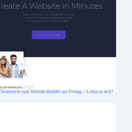
Testbericht zum Website-Builder am Freitag – Lohnt es sich?