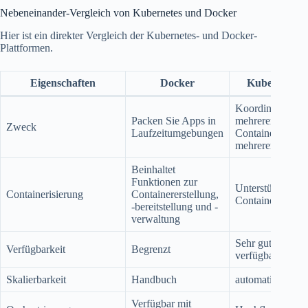
Nebeneinander-Vergleich von Kubernetes und Docker
Hier ist ein direkter Vergleich der Kubernetes- und Docker-
Plattformen.
Eigenschaften
Docker
Kubernetes
Koordinierung
Packen Sie Apps in
mehrerer
Zweck
Laufzeitumgebungen
Container auf
mehreren Server
Beinhaltet
Funktionen zur
Unterstützt viele
Containerisierung
Containererstellung,
Containersystem
-bereitstellung und -
verwaltung
Sehr gut
Verfügbarkeit
Begrenzt
verfügbar
Skalierbarkeit
Handbuch
automatische
Verfügbar mit