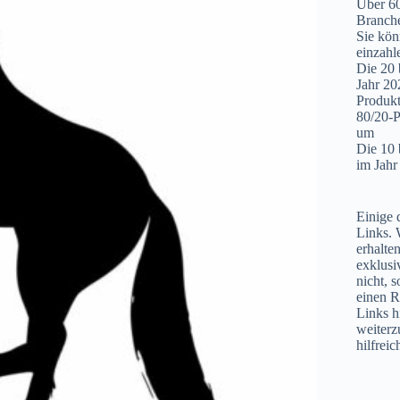
Über 60
Branche
Sie kön
einzahl
Die 20 
Jahr 20
Produkt
80/20-P
um
Die 10 
im Jahr
Einige d
Links. 
erhalte
exklusi
nicht, 
einen R
Links hi
weiterz
hilfrei