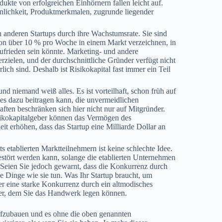
ukte von erfolgreichen Einhörnern fallen leicht auf.
önlichkeit, Produktmerkmalen, zugrunde liegender
n anderen Startups durch ihre Wachstumsrate. Sie sind
von über 10 % pro Woche in einem Markt verzeichnen, in
zufrieden sein könnte. Marketing- und andere
rzielen, und der durchschnittliche Gründer verfügt nicht
ich sind. Deshalb ist Risikokapital fast immer ein Teil
und niemand weiß alles. Es ist vorteilhaft, schon früh auf
dies dazu beitragen kann, die unvermeidlichen
aften beschränken sich hier nicht nur auf Mitgründer.
ikokapitalgeber können das Vermögen des
it erhöhen, dass das Startup eine Milliarde Dollar an
ts etablierten Marktteilnehmern ist keine schlechte Idee.
 gestört werden kann, solange die etablierten Unternehmen
n. Seien Sie jedoch gewarnt, dass die Konkurrenz durch
he Dinge wie sie tun. Was Ihr Startup braucht, um
er eine starke Konkurrenz durch ein altmodisches
er, dem Sie das Handwerk legen können.
aufzubauen und es ohne die oben genannten