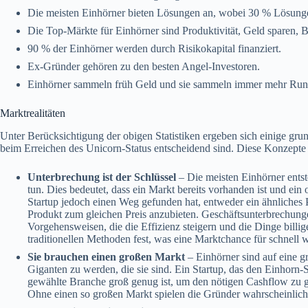
Die meisten Einhörner bieten Lösungen an, wobei 30 % Lösunge
Die Top-Märkte für Einhörner sind Produktivität, Geld sparen, 
90 % der Einhörner werden durch Risikokapital finanziert.
Ex-Gründer gehören zu den besten Angel-Investoren.
Einhörner sammeln früh Geld und sie sammeln immer mehr Run
Marktrealitäten
Unter Berücksichtigung der obigen Statistiken ergeben sich einige gru
beim Erreichen des Unicorn-Status entscheidend sind. Diese Konzepte 
Unterbrechung ist der Schlüssel
– Die meisten Einhörner ents
tun. Dies bedeutet, dass ein Markt bereits vorhanden ist und ein
Startup jedoch einen Weg gefunden hat, entweder ein ähnliches P
Produkt zum gleichen Preis anzubieten. Geschäftsunterbrechung
Vorgehensweisen, die die Effizienz steigern und die Dinge billi
traditionellen Methoden fest, was eine Marktchance für schnell w
Sie brauchen einen großen Markt
– Einhörner sind auf eine
Giganten zu werden, die sie sind. Ein Startup, das den Einhorn-St
gewählte Branche groß genug ist, um den nötigen Cashflow zu 
Ohne einen so großen Markt spielen die Gründer wahrscheinlich