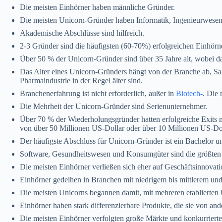
Die meisten Einhörner haben männliche Gründer.
Die meisten Unicorn-Gründer haben Informatik, Ingenieurwesen u
Akademische Abschlüsse sind hilfreich.
2-3 Gründer sind die häufigsten (60-70%) erfolgreichen Einhörn
Über 50 % der Unicorn-Gründer sind über 35 Jahre alt, wobei das
Das Alter eines Unicorn-Gründers hängt von der Branche ab, S
Pharmaindustrie in der Regel älter sind.
Branchenerfahrung ist nicht erforderlich, außer in
Biotech-
. Die 
Die Mehrheit der Unicorn-Gründer sind Serienunternehmer.
Über 70 % der Wiederholungsgründer hatten erfolgreiche Exits 
von über 50 Millionen US-Dollar oder über 10 Millionen US-Dol
Der häufigste Abschluss für Unicorn-Gründer ist ein Bachelor
Software, Gesundheitswesen und Konsumgüter sind die größten 
Die meisten Einhörner verließen sich eher auf Geschäftsinnovati
Einhörner gedeihen in Branchen mit niedrigem bis mittlerem un
Die meisten Unicorns begannen damit, mit mehreren etablierten
Einhörner haben stark differenzierbare Produkte, die sie von an
Die meisten Einhörner verfolgten große Märkte und konkurrierte