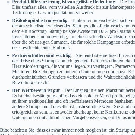
Produktdifferenzierung ist von größter Bedeutung
– Die Prod
Dies umfasst alles, vom visuellen Ausdruck bis zur Markenpers
Technologie, Gesamtqualität und so weiter.
Risikokapital ist notwendig
– Einhörner unterscheiden sich vo
die am schnellsten wachsenden Startups, die oft ein Wachstum 
dem ein Bootstrap-Startup beispielsweise mit 10 % pro Quartal 
Investitionen sind notwendig, um ein so schnelles Wachstum zu e
über die oft riesigen Summen, die für solche Kampagnen erforderl
der Geschichte eines Einhorns.
Partnerschaften sind wichtig
– Niemand ist eine Insel für sich 
der Reise eines Startups ähnlich geneigte Partner zu finden, da 
Herausforderungen, die vor uns liegen, zu verringern. Partnersch
Mentoren, Beziehungen zu anderen Unternehmen und sogar Ris
durchschnittlichen Gründers verbessern und die Wahrscheinlichke
Bewertung erreicht.
Der Wettbewerb ist gut
– Der Einstieg in einen Markt mit berei
Es ist eine Bestätigung dafür, dass ein solcher Markt profitabel
an ihren traditionellen und oft ineffizienten Methoden festhalte
andere Startups nicht dieselbe ist, insbesondere wenn Sie ähnlic
erfolgreich zu sein, ist entweder überhaupt keine Konkurrenz od
Unternehmen mit altmodischen Vorgehensweisen, ein Dinosauri
Bitte beachten Sie, dass es zwar immer noch möglich ist, ein Startup 