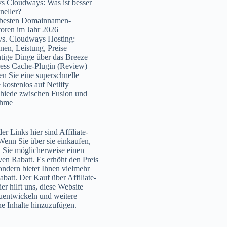
s Cloudways: Was ist besser
neller?
 besten Domainnamen-
oren im Jahr 2026
vs. Cloudways Hosting:
nen, Leistung, Preise
tige Dinge über das Breeze
ess Cache-Plugin (Review)
en Sie eine superschnelle
 kostenlos auf Netlify
hiede zwischen Fusion und
ahme
er Links hier sind Affiliate-
Wenn Sie über sie einkaufen,
n Sie möglicherweise einen
ven Rabatt. Es erhöht den Preis
sondern bietet Ihnen vielmehr
abatt. Der Kauf über Affiliate-
er hilft uns, diese Website
uentwickeln und weitere
che Inhalte hinzuzufügen.