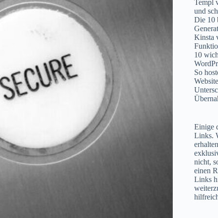
Templ v
und sch
Die 10
Generat
Kinsta 
Funktio
10 wich
WordPr
So host
Website
Untersc
Übern
Einige d
Links. 
erhalte
exklusi
nicht, 
einen R
Links hi
weiterz
hilfrei