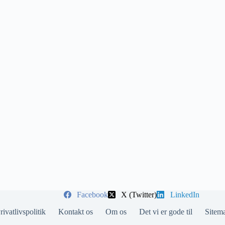
Facebook
X (Twitter)
LinkedIn
rivatlivspolitik
Kontakt os
Om os
Det vi er gode til
Sitem