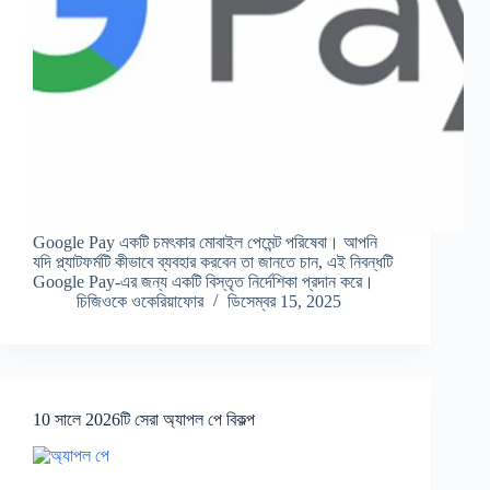
Google Pay একটি চমৎকার মোবাইল পেমেন্ট পরিষেবা। আপনি
যদি প্ল্যাটফর্মটি কীভাবে ব্যবহার করবেন তা জানতে চান, এই নিবন্ধটি
Google Pay-এর জন্য একটি বিস্তৃত নির্দেশিকা প্রদান করে।
চিজিওকে ওকেরিয়াফোর
ডিসেম্বর 15, 2025
10 সালে 2026টি সেরা অ্যাপল পে বিকল্প