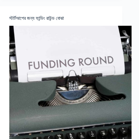
স্টার্টআপের জন্য ফান্ডিং রাউন্ড বোঝা