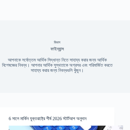
বিভাগ
ফাইন্যান্স
আপনাকে সর্বোত্তম আর্থিক সিদ্ধান্ত নিতে সাহায্য করার জন্য আর্থিক
বিশেষজ্ঞের নিবন্ধ। আপনার আর্থিক সুস্থতাকে অগ্রসর এবং পরিমার্জিত করতে
সাহায্য করার জন্য নিবন্ধগুলি খুঁজুন।
6 সালে মার্কিন যুক্তরাষ্ট্রে শীর্ষ 2026 স্টার্টআপ অনুদান