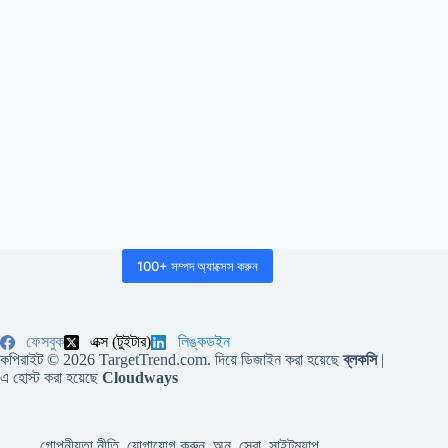
100+ সম্পদ অ্যাক্সেস করুন
ফেসবুক
এক্স (টুইটার)
লিঙ্কডইন
কপিরাইট © 2026 TargetTrend.com. দিয়ে ডিজাইন করা হয়েছে
ব্লকসি
|
এ হোস্ট করা হয়েছে
Cloudways
গোপনীয়তা নীতি
যোগাযোগ করুন
অন
সেবা
সাইটম্যাপ