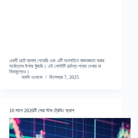
একটি ছোট ব্যবসা পেয়েছি এবং এটি অনলাইনে বাজারজাত করার
সর্বোত্তম উপায় খুঁজছি। এই পোস্টটি দুর্দান্ত পন্থা দেখায় যা
বিনামূল্যেও।
নামদি ওকেকে
ডিসেম্বর 7, 2025
10 সালে 2026টি সেরা স্টক ট্রেডিং অ্যাপ