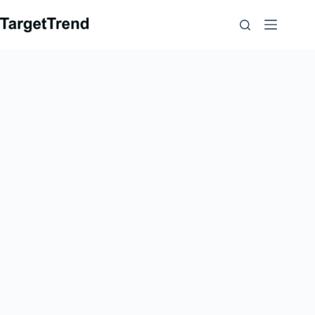
এড়িয়ে
যাও
কন্টেন্ট